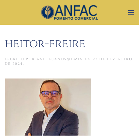
heitor-freire
ESCRITO POR
ANFC40ANOS@DMIN
EM
27 DE FEVEREIRO
DE 2024
.