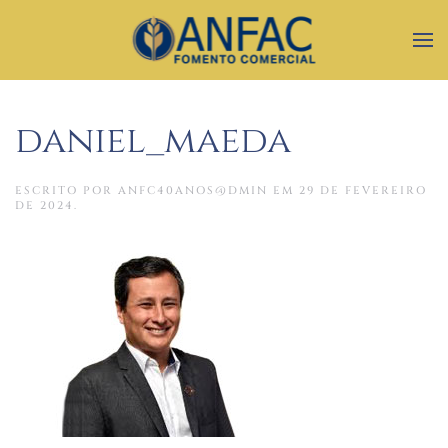
daniel_maeda
ESCRITO POR
ANFC40ANOS@DMIN
EM
29 DE FEVEREIRO
DE 2024
.