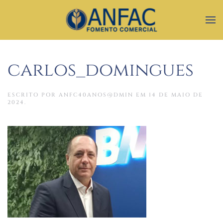
carlos_domingues
ESCRITO POR
ANFC40ANOS@DMIN
EM
14 DE MAIO DE
2024
.