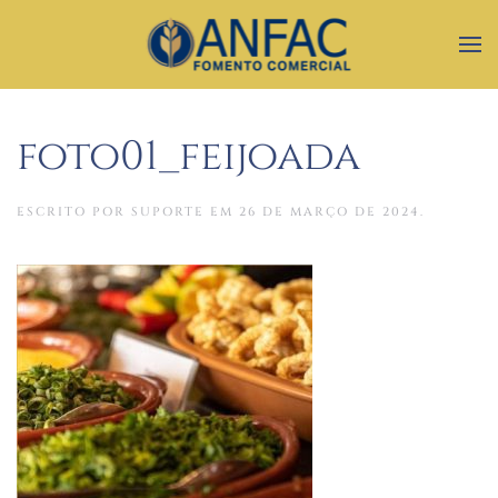
foto01_feijoada
ESCRITO POR
SUPORTE
EM
26 DE MARÇO DE 2024
.